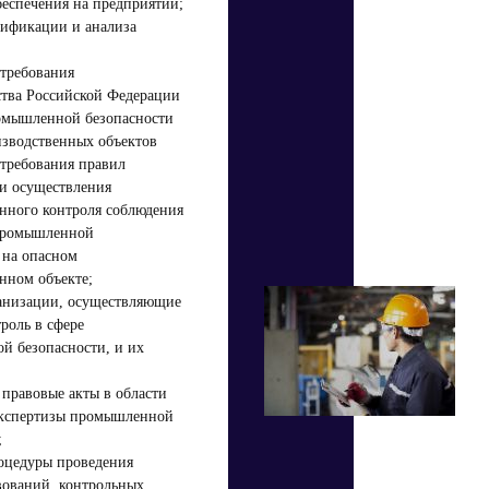
беспечения на предприятии;
тификации и анализа
требования
ства Российской Федерации
омышленной безопасности
зводственных объектов
требования правил
и осуществления
нного контроля соблюдения
промышленной
 на опасном
нном объекте;
ганизации, осуществляющие
троль в сфере
й безопасности, и их
правовые акты в области
экспертизы промышленной
;
оцедуры проведения
вований, контрольных