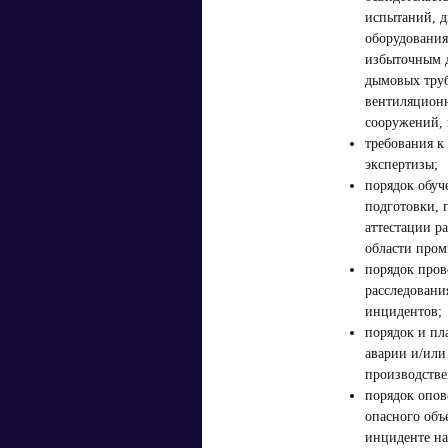
испытаний, д
оборудования
избыточным д
дымовых труб
вентиляцион
сооружений, 
требования к
экспертизы;
порядок обуч
подготовки, 
аттестации р
области пром
порядок пров
расследовани
инцидентов;
порядок и пл
аварии и/или
производстве
порядок опов
опасного объ
инциденте на