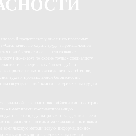
АСНОСТИ
ехнологий представляет уникальную программу
и «Специалист по охране труда и промышленной
яется приобретение и совершенствование
листу (инженеру) по охране труда; - специалисту
опасности; - специалисту (инженеру) по
 контроля опасных производственных объектов; -
храны труда и промышленной безопасности;
ана государственной власти в сфере охраны труда и
ессиональной переподготовки «Специалист по охране
сти» имеет практико-ориентированную
модульная, что предусматривает последовательное и
их специалистов с новыми материалами и навыками.
ет комплексную методическую, информационно-
теля к деятельности в сфере охраны труда и