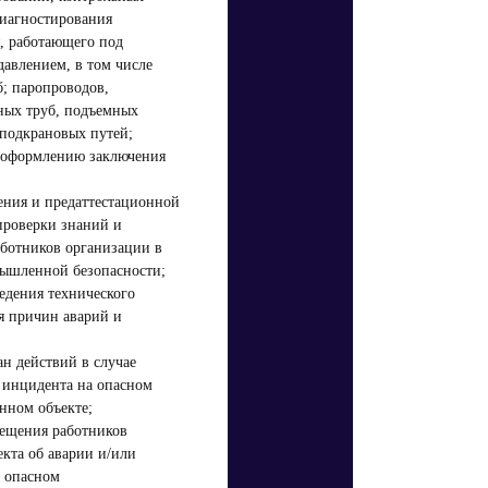
иагностирования
, работающего под
авлением, в том числе
; паропроводов,
ных труб, подъемных
подкрановых путей;
 оформлению заключения
ения и предаттестационной
проверки знаний и
аботников организации в
ышленной безопасности;
едения технического
я причин аварий и
ан действий в случае
 инцидента на опасном
нном объекте;
ещения работников
екта об аварии и/или
 опасном