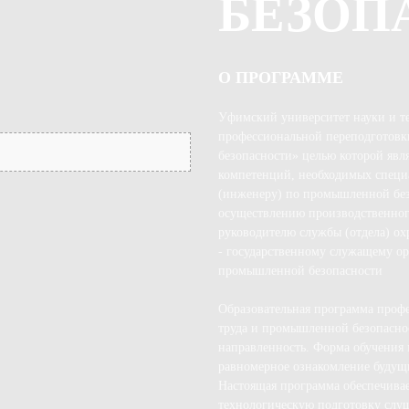
БЕЗОП
О ПРОГРАММЕ
Уфимский университет науки и т
профессиональной переподготовк
безопасности» целью которой явл
компетенций, необходимых специа
(инженеру) по промышленной без
осуществлению производственного
руководителю службы (отдела) о
- государственному служащему орг
промышленной безопасности
Образовательная программа проф
труда и промышленной безопасно
направленность. Форма обучения 
равномерное ознакомление будущ
Настоящая программа обеспечива
технологическую подготовку слуша