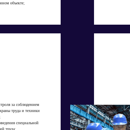
нном объекте;
троля за соблюдением
храны труда и техники
;
оведения специальной
ий труда;