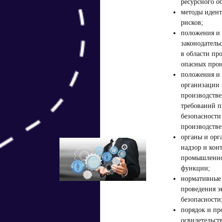
ресурсного о
методы иден
рисков;
положения и 
законодатель
в области пр
опасных прои
положения и 
организации 
производстве
требований 
безопасности
производстве
органы и ор
надзор и кон
промышленно
функции;
нормативные 
проведения 
безопасности
порядок и пр
освидетельст