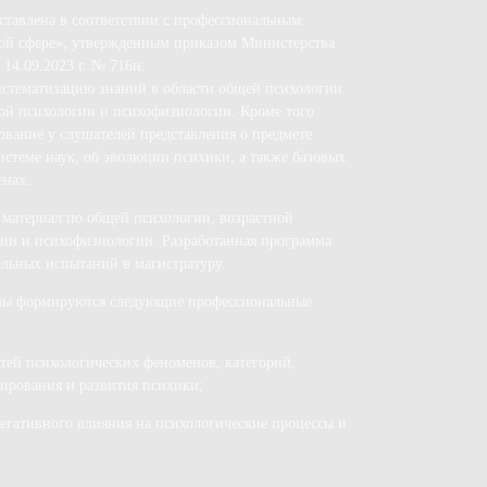
ставлена в соответствии с профессиональным
ной сфере», утвержденным приказом Министерства
14.09.2023 г. № 716н.
истематизацию знаний в области общей психологии
ой психологии и психофизиологии. Кроме того
вание у слушателей представления о предмете
системе наук, об эволюции психики, а также базовых
енах.
 материал по общей психологии, возрастной
гии и психофизиологии. Разработанная программа
ельных испытаний в магистратуру.
ммы формируются следующие профессиональные
тей психологических феноменов, категорий,
ирования и развития психики;
егативного влияния на психологические процессы и