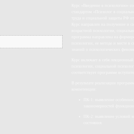
Курс «Введение в психологию» со
стандартом «Психолог в социаль
труда и социальной защиты РФ от 
Курс направлен на получение и с
возрастной психологии, социальн
программа направлена на формиро
психологии, ее методе и месте в 
знаний о психологических феном
Курс включает в себя лекционный
психологии, социальной психоло
соответствует программе вступит
В результате реализации програ
компетенции:
ПК-1: выявление особеннос
закономерностей функцион
ПК-2: выявление условий н
состояния.