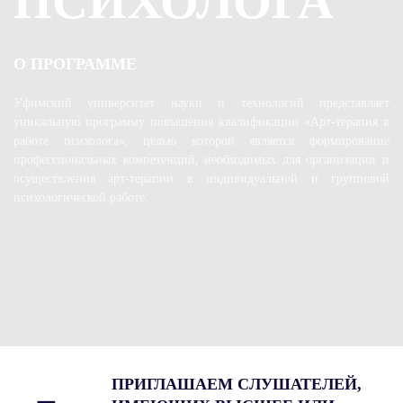
ПСИХОЛОГА
О ПРОГРАММЕ
Уфимский университет науки и технологий представляет
уникальную программу повышения квалификации «Арт-терапия в
работе психолога», целью которой является формирование
профессиональных компетенций, необходимых для организации и
осуществления арт-терапии в индивидуальной и групповой
психологической работе.
ПРИГЛАШАЕМ СЛУШАТЕЛЕЙ,