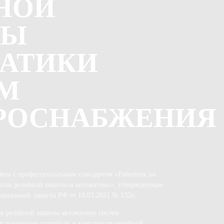
НОЙ
ТЫ
АТИКИ
М
РОСНАБЖЕНИЯ
твии с профессиональным стандартом «Работник по
ексов релейной защиты и автоматики», утвержденным
оциальной защиты РФ от 18.03.2021 № 132н.
тв релейной защиты автоматики систем
бслуживание устройств и комплексов релейной