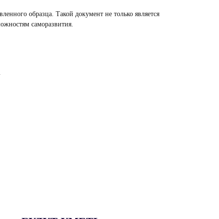
енного образца. Такой документ не только является
можностям саморазвития.
.