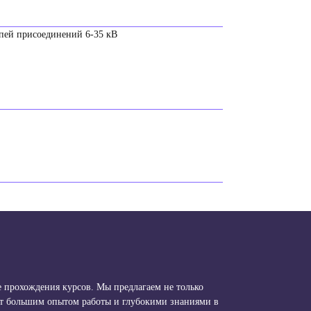
епей присоединений 6-35 кВ
 прохождения курсов. Мы предлагаем не только
ют большим опытом работы и глубокими знаниями в