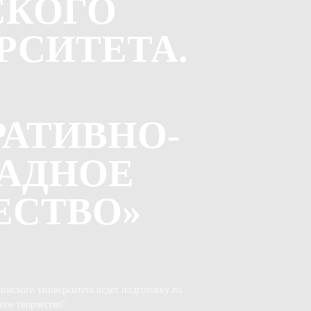
СКОГО
РСИТЕТА.
РАТИВНО-
АДНОЕ
ЕСТВО»
имского университета ведет подготовку по
ое творчество".